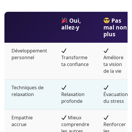
Oui,
Pas
allez-y
mal non
plus
Développement
personnel
Transforme
Améliore
ta confiance
ta vision
de la vie
Techniques de
relaxation
Relaxation
Évacuation
profonde
du stress
Empathie
Mieux
accrue
comprendre
Renforcer
les autres
les