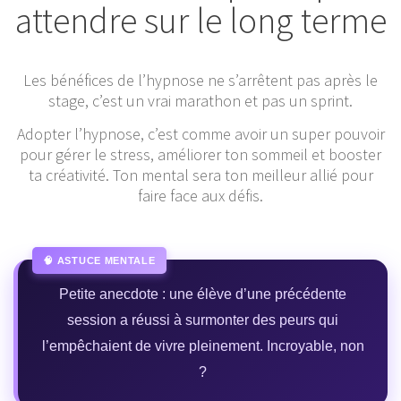
attendre sur le long terme
Les bénéfices de l’hypnose ne s’arrêtent pas après le
stage, c’est un vrai marathon et pas un sprint.
Adopter l’hypnose, c’est comme avoir un super pouvoir
pour gérer le stress, améliorer ton sommeil et booster
ta créativité. Ton mental sera ton meilleur allié pour
faire face aux défis.
Petite anecdote : une élève d’une précédente
session a réussi à surmonter des peurs qui
l’empêchaient de vivre pleinement. Incroyable, non
?