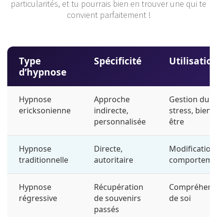
particularités, et tu pourrais bien en trouver une qui te
convient parfaitement !
Type
Spécificité
Utilisatio
d’hypnose
Hypnose
Approche
Gestion du
ericksonienne
indirecte,
stress, bien-
personnalisée
être
Hypnose
Directe,
Modification
traditionnelle
autoritaire
comporteme
Hypnose
Récupération
Compréhens
régressive
de souvenirs
de soi
passés